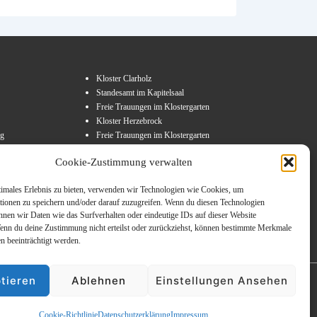
Kloster Clarholz
Standesamt im Kapitelsaal
Freie Trauungen im Klostergarten
Kloster Herzebrock
rg
Freie Trauungen im Klostergarten
Cookie-Zustimmung verwalten
timales Erlebnis zu bieten, verwenden wir Technologien wie Cookies, um
tionen zu speichern und/oder darauf zuzugreifen. Wenn du diesen Technologien
nnen wir Daten wie das Surfverhalten oder eindeutige IDs auf dieser Website
Wenn du deine Zustimmung nicht erteilst oder zurückziehst, können bestimmte Merkmale
n beeinträchtigt werden.
tieren
Ablehnen
Einstellungen Ansehen
Copyright © 2026
Schloss Hohenlimburg
| Präsentiert von
Responsive-Theme
Cookie-Richtlinie
Datenschutzerklärung
Impressum