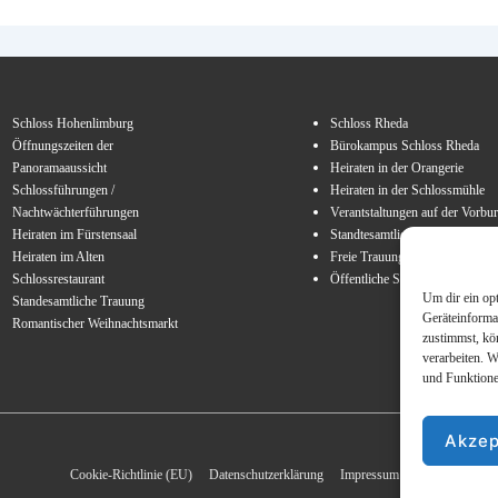
Schloss Hohenlimburg
Schloss Rheda
Öffnungszeiten der
Bürokampus Schloss Rheda
Panoramaaussicht
Heiraten in der Orangerie
Schlossführungen /
Heiraten in der Schlossmühle
Nachtwächterführungen
Verantstaltungen auf der Vorbu
Heiraten im Fürstensaal
Standtesamtliche Trauungen
Heiraten im Alten
Freie Trauungen
Schlossrestaurant
Öffentliche Schlossführungen
Um dir ein op
Standesamtliche Trauung
Geräteinforma
Romantischer Weihnachtsmarkt
zustimmst, kö
verarbeiten. 
und Funktione
Akzep
Footer-
Cookie-Richtlinie (EU)
Datenschutzerklärung
Impressum
Menü